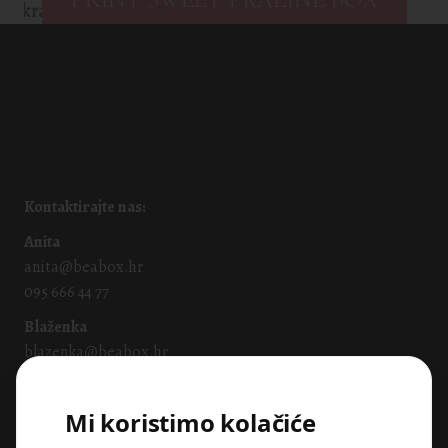
Kontaktirajte nas:
Anita
anita@beabox.hr
095 666 44 77
Blaženka
blazenka@beabox.hr
091 665 5605
Mi koristimo kolačiće
Naše usluge: