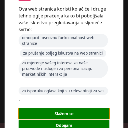
Packaging Box
Ova web stranica koristi kolačiće i druge
Print Solutions Box
tehnologije praćenja kako bi poboljšala
Chocolate Sweet Box
vaše iskustvo pregledavanja u sljedeće
Corporate & Event Box
Wedding Box
svrhe:
omogućiti osnovnu funkcionalnost web
stranice
Radno vrijeme:
Ponedjeljak – petak: 7:00 – 15:00
za pružanje boljeg iskustva na web stranici
Subota i nedjelja: zatvoreno
za mjerenje vašeg interesa za naše
proizvode i usluge i za personalizaciju
marketinških interakcija
Follow me
za isporuku oglasa koji su relevantniji za vas
.
Slažem se
Odbijam