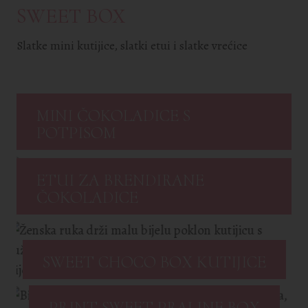
SWEET BOX
Slatke mini kutijice, slatki etui i slatke vrećice
MINI ČOKOLADICE S
POTPISOM
ETUI ZA BRENDIRANE
ČOKOLADICE
SWEET CHOCO BOX KUTIJICE
PRINT SWEET PRALINE BOX