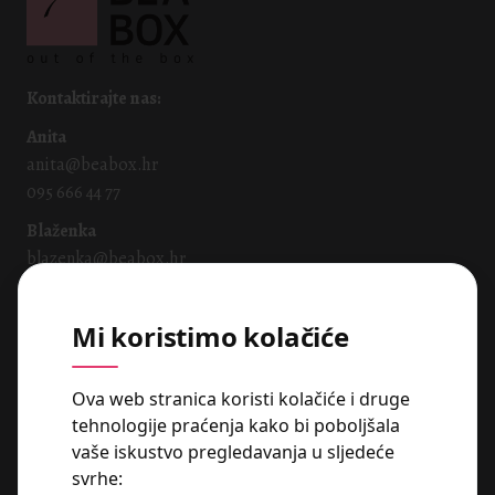
Kontaktirajte nas:
Anita
anita@beabox.hr
095 666 44 77
Blaženka
blazenka@beabox.hr
091 665 5605
Mi koristimo kolačiće
Naše usluge:
Packaging Box
Ova web stranica koristi kolačiće i druge
Print Solutions Box
tehnologije praćenja kako bi poboljšala
Chocolate Sweet Box
vaše iskustvo pregledavanja u sljedeće
Corporate & Event Box
Wedding Box
svrhe: