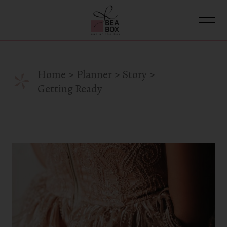
Skip
to
the
content
*
Home
Planner
Story
Getting Ready