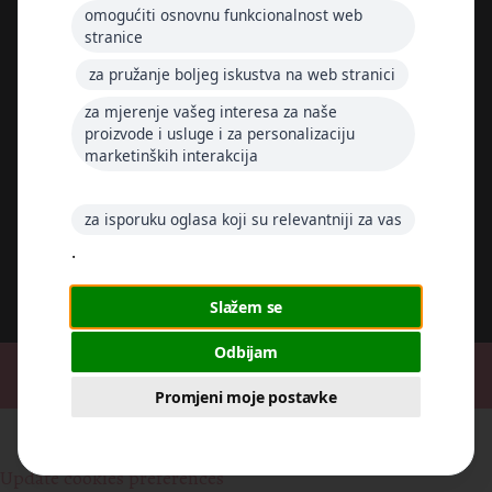
omogućiti osnovnu funkcionalnost web
stranice
Radno vrijeme:
Ponedjeljak – petak: 7:00 – 15:00
za pružanje boljeg iskustva na web stranici
Subota i nedjelja: zatvoreno
za mjerenje vašeg interesa za naše
proizvode i usluge i za personalizaciju
marketinških interakcija
Follow me
za isporuku oglasa koji su relevantniji za vas
.
Slažem se
Odbijam
© 2026
Bea Box
, Sva prava zadržana
Promjeni moje postavke
Privacy Policy
-
Cookies Policy
-
Terms and Conditions
Update cookies preferences