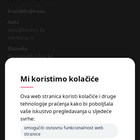
Kontaktirajte nas:
Anita
anita@beabox.hr
095 666 44 77
Blaženka
blazenka@beabox.hr
091 665 5605
Mi koristimo kolačiće
Naše usluge:
Packaging Box
Ova web stranica koristi kolačiće i druge
Print Solutions Box
tehnologije praćenja kako bi poboljšala
Chocolate Sweet Box
vaše iskustvo pregledavanja u sljedeće
Corporate & Event Box
Wedding Box
svrhe:
omogućiti osnovnu funkcionalnost web
stranice
Radno vrijeme: