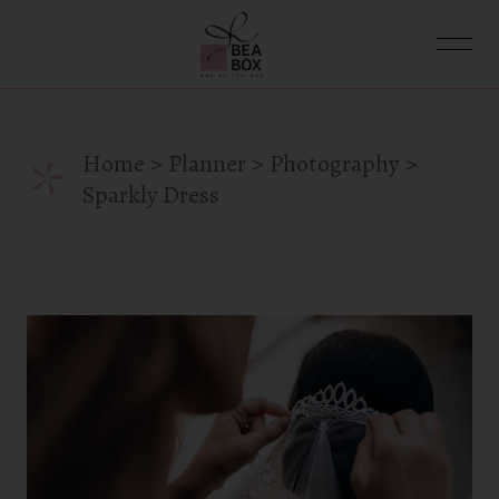
Skip
to
the
content
*
Home
Planner
Photography
Sparkly Dress