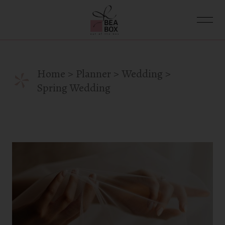
Skip
to
the
content
*
Home
Planner
Wedding
Spring Wedding