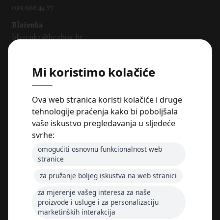
095 666 44 77
Blaženka
blazenka@beabox.hr
091 665 5605
Mi koristimo kolačiće
Naše usluge:
Packaging Box
Ova web stranica koristi kolačiće i druge
Print Solutions Box
tehnologije praćenja kako bi poboljšala
Chocolate Sweet Box
vaše iskustvo pregledavanja u sljedeće
Corporate & Event Box
Wedding Box
svrhe:
omogućiti osnovnu funkcionalnost web
stranice
Radno vrijeme:
Ponedjeljak – petak: 7:00 – 15:00
za pružanje boljeg iskustva na web stranici
Subota i nedjelja: zatvoreno
za mjerenje vašeg interesa za naše
proizvode i usluge i za personalizaciju
marketinških interakcija
Follow me